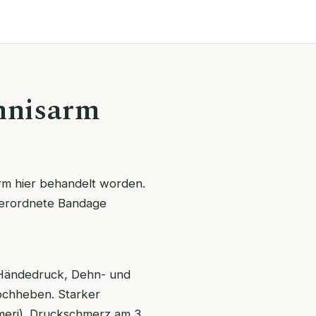
nnisarm
m hier behandelt worden.
verordnete Bandage
 Händedruck, Dehn- und
ochheben. Starker
umeri). Druckschmerz am 3.