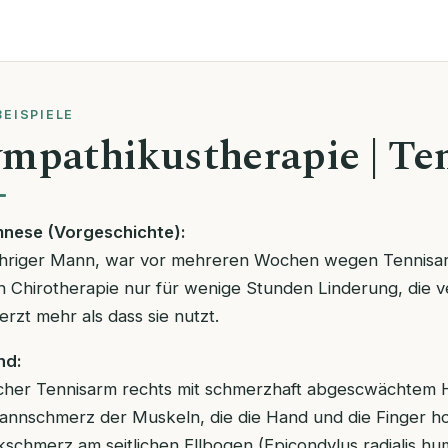
BEISPIELE
mpathikustherapie | Te
nese (Vorgeschichte):
ähriger Mann, war vor mehreren Wochen wegen Tennisar
h Chirotherapie nur für wenige Stunden Linderung, die 
rzt mehr als dass sie nutzt.
nd:
scher Tennisarm rechts mit schmerzhaft abgescwächtem
annschmerz der Muskeln, die die Hand und die Finger h
schmerz am seitlichen Ellbogen (Epicondylus radialis h