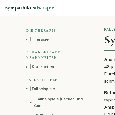
Sympathikus
therapie
FALL
DIE THERAPIE
Sy
| Therapie
BEHANDELBARE
KRANKHEITEN
Anam
48-j
| Krankheiten
Durc
FALLBEISPIELE
schme
| Fallbeispiele
Befu
| Fallbeispiele (Becken und
typi
Bein)
Ansp
Druck