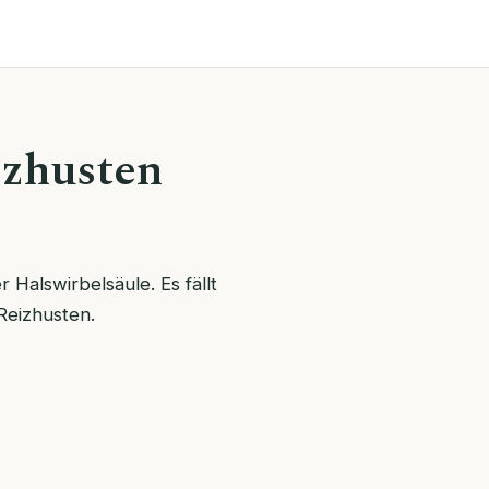
izhusten
Halswirbelsäule. Es fällt
 Reizhusten.