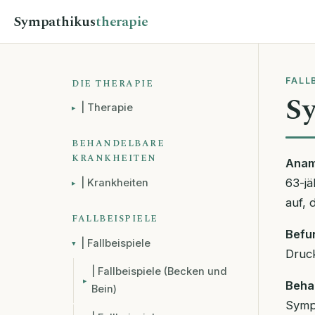
Sympathikus
therapie
FALL
DIE THERAPIE
Sy
| Therapie
BEHANDELBARE
KRANKHEITEN
Anam
63-jä
| Krankheiten
auf, 
FALLBEISPIELE
Befu
| Fallbeispiele
Druck
| Fallbeispiele (Becken und
Beha
Bein)
Symp